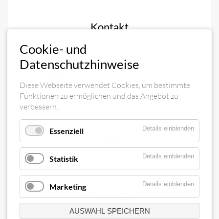
Kontakt
Cookie- und
+49 (0)2389 - 9593617
Datenschutzhinweise
office@fit4retail.de
bewerbung@fit4retail.de
Diese Webseite verwendet Cookies, um bestimmte
Funktionen zu ermöglichen und das Angebot zu
Folgen Sie uns
verbessern.
Details einblenden
Essenziell
Details einblenden
Statistik
Details einblenden
Marketing
Navigation
Bildnachweise
AUSWAHL SPEICHERN
überspringen
Impressum